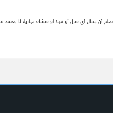
م أن جمال أي منزل أو فيلا أو منشأة تجارية لا يعتمد فقط
ين/0526382812