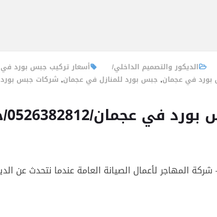
الديكور والتصميم الداخلي
أسعار تركيب جبس بورد في 
بورد في عجمان
,
جبس بورد للمنازل في عجمان
,
شركات جبس بورد 
جمان/0526382812/خصم30%
ة المهاجر لأعمال الصيانة العامة عندما نتحدث عن الديكور